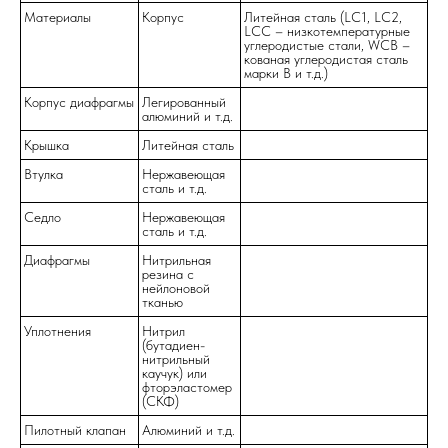
Материалы
Корпус
Литейная сталь (LC1, LC2,
LCC – низкотемпературные
углеродистые стали, WCB –
кованая углеродистая сталь
марки В и т.д.)
Корпус диафрагмы
Легированный
алюминий и т.д.
Крышка
Литейная сталь
Втулка
Нержавеющая
сталь и т.д.
Седло
Нержавеющая
сталь и т.д.
Диафрагмы
Нитрильная
резина с
нейлоновой
тканью
Уплотнения
Нитрил
(бутадиен-
нитрильный
каучук) или
фторэластомер
(СКФ)
Пилотный клапан
Алюминий и т.д.