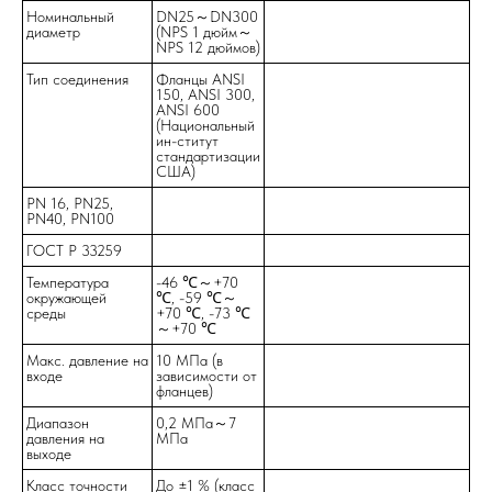
Номинальный
DN25～DN300
диаметр
(NPS 1 дюйм～
NPS 12 дюймов)
Тип соединения
Фланцы ANSI
150, ANSI 300,
ANSI 600
(Национальный
ин-ститут
стандартизации
США)
О компании
PN 16, PN25,
PN40, PN100
ГОСТ Р 33259
Температура
-46 ℃～+70
окружающей
℃, -59 ℃～
среды
+70 ℃, -73 ℃
～+70 ℃
Макс. давление на
10 МПа (в
входе
зависимости от
фланцев)
Диапазон
0,2 MПa～7
Политика конфиденциальности
давления на
MПa
выходе
Класс точности
До ±1 % (класс