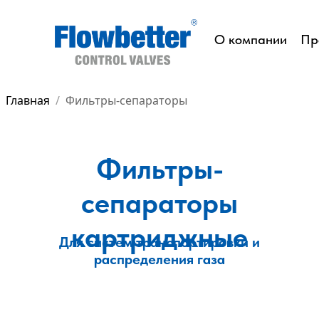
О компании
Пр
Главная
Фильтры-сепараторы
Фильтры-
сепараторы
картриджные
Для систем транспортировки и
распределения газа