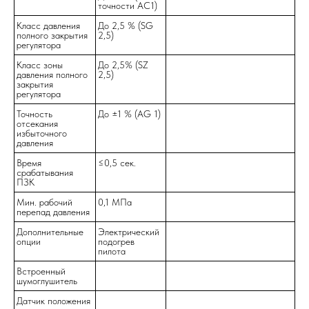
точности AC1)
ООО "Танситех", 2025
Класс давления
До 2,5 % (SG
полного закрытия
2,5)
регулятора
Класс зоны
До 2,5% (SZ
давления полного
2,5)
закрытия
регулятора
Точность
До ±1 % (AG 1)
отсекания
избыточного
давления
Время
≤0,5 сек.
срабатывания
ПЗК
Мин. рабочий
0,1 МПа
перепад давления
Дополнительные
Электрический
опции
подогрев
пилота
Встроенный
шумоглушитель
Датчик положения