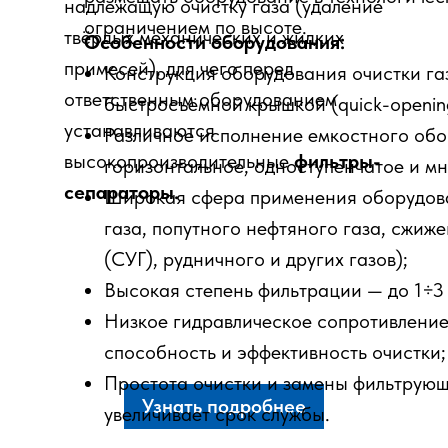
надлежащую очистку газа (удаление
ограничением по высоте.
твёрдых механических и жидких
Особенности оборудования:
примесей), для чего перед
Конструкция оборудования очистки га
ответственным оборудованием
быстросъёмной крышкой (quick-opening
устанавливаются
Различное исполнение емкостного обо
высокопроизводительные
фильтры-
горизонтальное, одноступенчатое и мн
сепараторы.
Широкая сфера применения оборудова
газа, попутного нефтяного газа, сжиж
(СУГ), рудничного и других газов);
Высокая степень фильтрации — до 1÷3
Низкое гидравлическое сопротивление
способность и эффективность очистки;
Простота очистки и замены фильтрующ
Узнать подробнее
увеличивает срок службы.