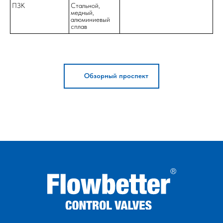
ПЗК
Стальной,
медный,
алюминиевый
сплав
Обзорный проспект